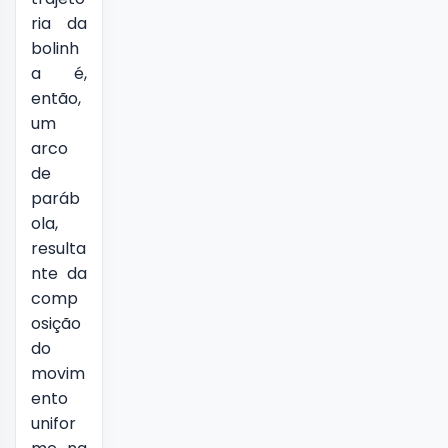
ria da
bolinh
a é,
então,
um
arco
de
paráb
ola,
resulta
nte da
comp
osição
do
movim
ento
unifor