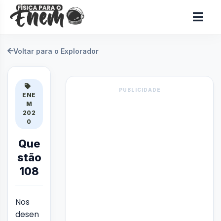
Voltar para o Explorador
PUBLICIDADE
ENE
M
202
0
Que
stão
108
Nos
desen