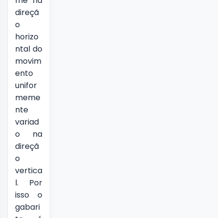
me na
direçã
o
horizo
ntal do
movim
ento
unifor
meme
nte
variad
o na
direçã
o
vertica
l. Por
isso o
gabari