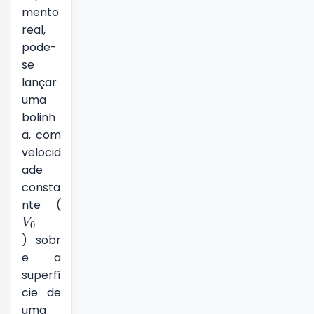
mento
real,
pode-
se
lançar
uma
bolinh
a, com
velocid
ade
consta
nte (
V
0
) sobr
e a
superfí
cie de
uma