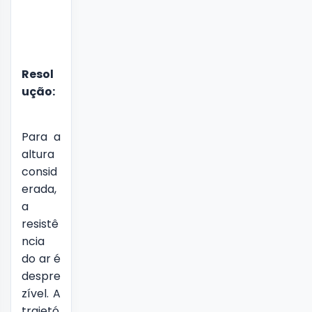
Resol
ução:
Para a
altura
consid
erada,
a
resistê
ncia
do ar é
despre
zível. A
trajetó