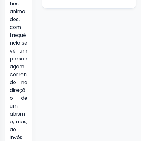
hos
anima
dos,
com
frequê
ncia se
vê um
person
agem
corren
do na
direçã
o de
um
abism
o, mas,
ao
invés