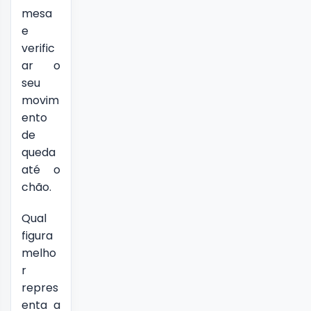
mesa
e
verific
ar o
seu
movim
ento
de
queda
até o
chão.
Qual
figura
melho
r
repres
enta a