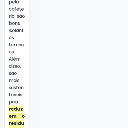
pela
cafete
ria são
bons
isolant
es
térmic
os.
Além
disso,
são
mais
susten
táveis
pois
reduz
em o
residu