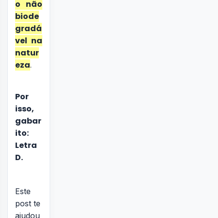
o não
biode
gradá
vel na
natur
eza
.
Por
isso,
gabar
ito:
Letra
D.
Este
post te
ajudou