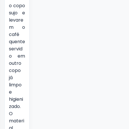
o copo
sujo e
levare
m o
café
quente
servid
o em
outro
copo
já
limpo
e
higieni
zado.
O
materi
al