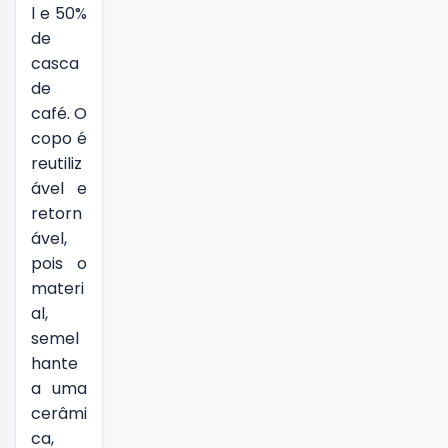
l e 50%
de
casca
de
café. O
copo é
reutiliz
ável e
retorn
ável,
pois o
materi
al,
semel
hante
a uma
cerâmi
ca,