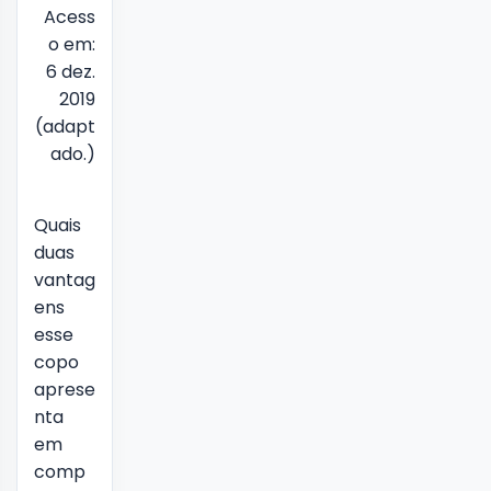
Acess
o em:
6 dez.
2019
(adapt
ado.)
Quais
duas
vantag
ens
esse
copo
aprese
nta
em
comp