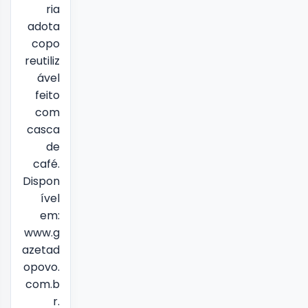
ria
adota
copo
reutiliz
ável
feito
com
casca
de
café.
Dispon
ível
em:
www.g
azetad
opovo.
com.b
r.