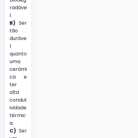
radáve
l.
B)
Ser
tão
duráve
l
quanto
uma
cerâmi
ca e
ter
alta
condut
ividade
térmic
a.
C)
Ser