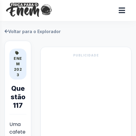
Voltar para o Explorador
PUBLICIDADE
ENE
M
202
3
Que
stão
117
Uma
cafete