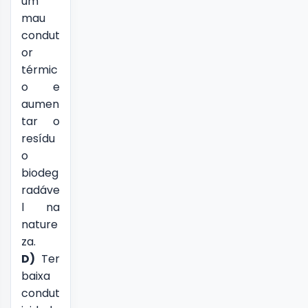
um
mau
condut
or
térmic
o e
aumen
tar o
resídu
o
biodeg
radáve
l na
nature
za.
D)
Ter
baixa
condut