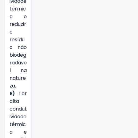
ividade
térmic
a e
reduzir
o
resídu
o não
biodeg
radáve
l na
nature
za.
E)
Ter
alta
condut
ividade
térmic
a e