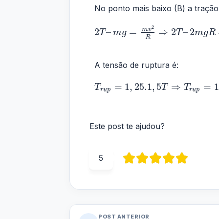
No ponto mais baixo (B) a traçã
2
m
v
2
–
=
⇒
2
–
2
T
m
g
T
m
g
R
R
A tensão de ruptura é:
=
1
,
25.1
,
5
⇒
=
1
T
T
T
r
u
p
r
u
p
Este post te ajudou?
5
POST ANTERIOR