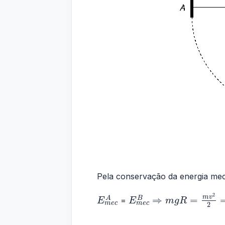
Pela conservação da energia mec
2
m
v
⇒
=
A
B
=
E
E
m
g
R
m
e
c
m
e
c
2