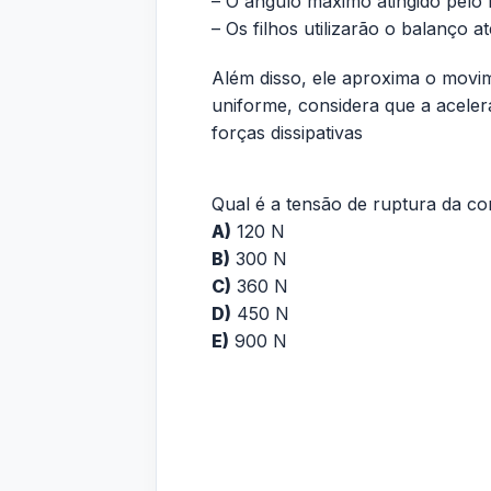
– O ângulo máximo atingido pelo b
– Os filhos utilizarão o balanço
Além disso, ele aproxima o movi
uniforme, considera que a aceler
forças dissipativas
Qual é a tensão de ruptura da co
A)
120 N
B)
300 N
C)
360 N
D)
450 N
E)
900 N