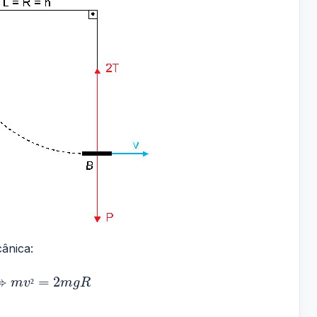
ânica:
⇒
=
2
m
v
²
m
g
R