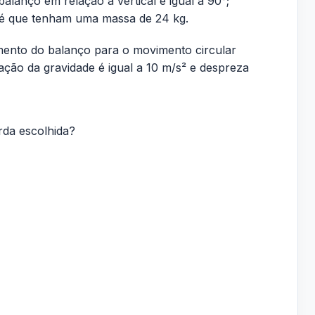
alanço em relação à vertical é igual a 90°;
 até que tenham uma massa de 24 kg.
mento do balanço para o movimento circular
ação da gravidade é igual a 10 m/s² e despreza
rda escolhida?