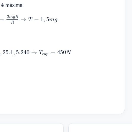
o é máxima:
2
m
g
R
=
⇒
=
1
,
5
T
m
g
R
,
25.1
,
5.240
⇒
=
450
T
N
r
u
p