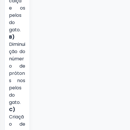
calça
e os
pelos
do
gato.
B)
Diminui
ção do
númer
o de
próton
s nos
pelos
do
gato.
C)
Criaçã
o de