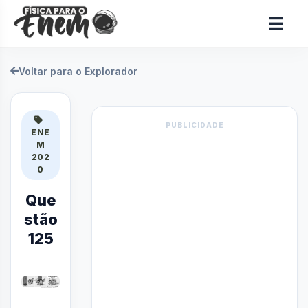
Voltar para o Explorador
PUBLICIDADE
ENE
M
202
0
Que
stão
125