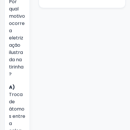
Por
qual
motivo
ocorre
a
eletriz
ação
ilustra
da na
tirinha
?
A)
Troca
de
átomo
s entre
a