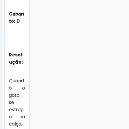
Gabari
to: D
Resol
ução:
Quand
o o
gato
se
esfreg
a na
calça,