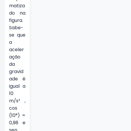
matiza
do na
figura.
Sabe-
se que
a
aceler
ação
da
gravid
ade é
igual a
10
m/s² ,
cos
(10°) =
0,98 e
sen