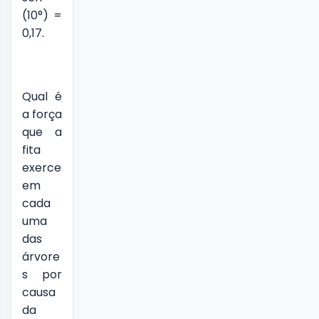
(10°) =
0,17.
Qual é
a força
que a
fita
exerce
em
cada
uma
das
árvore
s por
causa
da