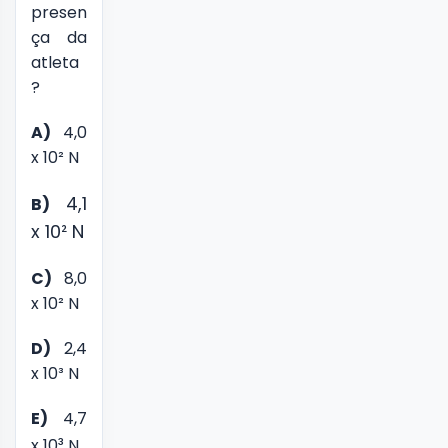
presen
ça da
atleta
?
A)
4,0
x 10² N
4,1
B)
x 10² N
C)
8,0
x 10² N
D)
2,4
x 10³ N
E)
4,7
³
x 10
N