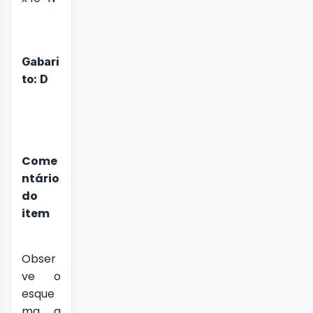
Gabari
to: D
Come
ntário
do
item
Obser
ve o
esque
ma a