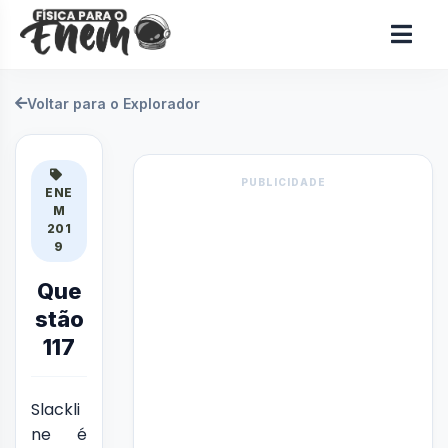
Voltar para o Explorador
PUBLICIDADE
ENE
M
201
9
Que
stão
117
Slackli
ne é