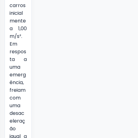
carros
inicial
mente
a 1,00
m/s².
Em
respos
ta a
uma
emerg
ência,
freiam
com
uma
desac
eleraç
ão
igual a