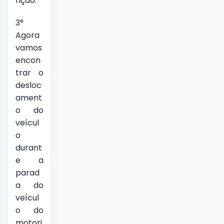
nção.
3°
Agora
vamos
encon
trar o
desloc
ament
o do
veícul
o
durant
e a
parad
a do
veícul
o do
motori