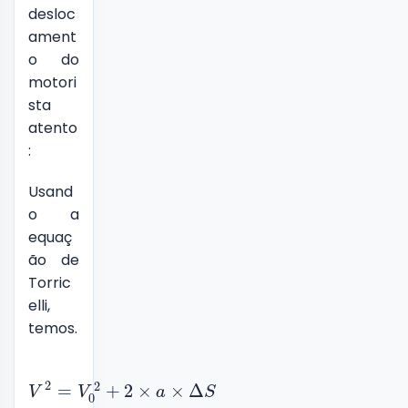
desloc
ament
o do
motori
sta
atento
:
Usand
o a
equaç
ão de
Torric
elli,
temos.
2
2
=
+
2
×
×
Δ
V
V
a
S
0