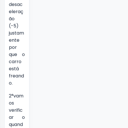
desac
eleraç
ão
(-5)
justam
ente
por
que o
carro
está
freand
o.
2°vam
os
verific
ar o
quand