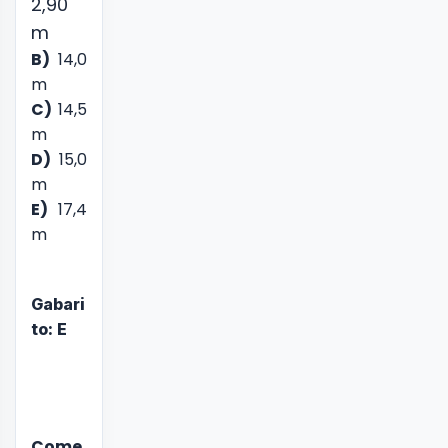
2,90
m
B)
14,0
m
C)
14,5
m
D)
15,0
m
E)
17,4
m
Gabari
to: E
Come