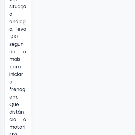
situaçã
o
análog
a, leva
1,00
segun
do a
mais
para
iniciar
a
frenag
em.
Que
distân
cia o
motori
sta