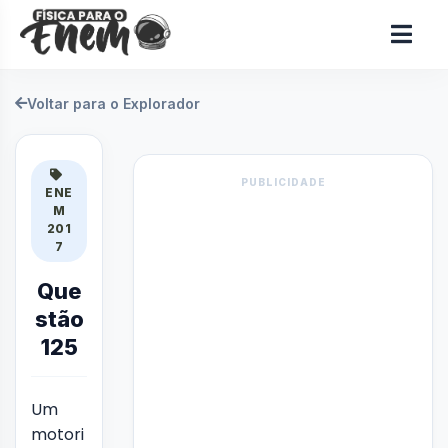
Voltar para o Explorador
PUBLICIDADE
ENE
M
201
7
Que
stão
125
Um
motori