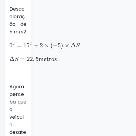
Desac
eleraç
ão de
5 m/s2
2
2
0
=
15
+
2
×
(
−
5
)
×
Δ
S
Δ
=
22
,
5
metros
S
Agora
perce
ba que
o
veícul
o
desate