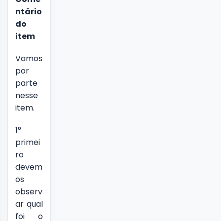
ntário
do
item
Vamos
por
parte
nesse
item.
1°
primei
ro
devem
os
observ
ar qual
foi o