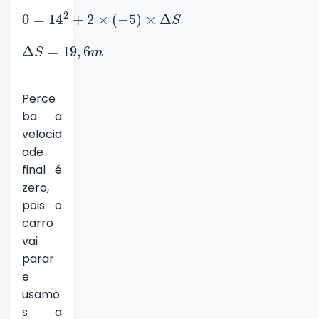
2
0
=
14
+
2
×
(
−
5
)
×
Δ
S
Δ
=
19
,
6
S
m
Perce
ba a
velocid
ade
final é
zero,
pois o
carro
vai
parar
e
usamo
s a