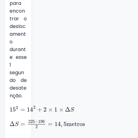
para
encon
trar o
desloc
ament
o
durant
e esse
1
segun
do de
desate
nção.
2
2
15
=
14
+
2
×
1
×
Δ
S
225
−
196
Δ
=
=
14
,
5
metros
S
2