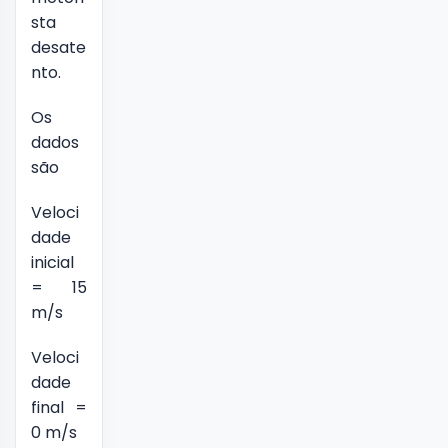
sta
desate
nto.
Os
dados
são
Veloci
dade
inicial
= 15
m/s
Veloci
dade
final =
0 m/s