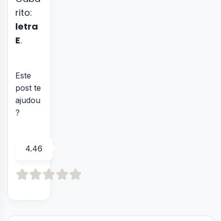
rito:
letra
E
.
Este
post te
ajudou
?
4.46