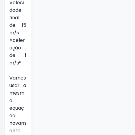
Veloci
dade
final
de 15
m/s
Aceler
ação
de 1
m/s²
Vamos
usar a
mesm
a
equaç
ão
novam
ente