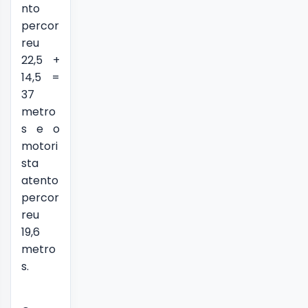
nto
percor
reu
22,5 +
14,5 =
37
metro
s e o
motori
sta
atento
percor
reu
19,6
metro
s.