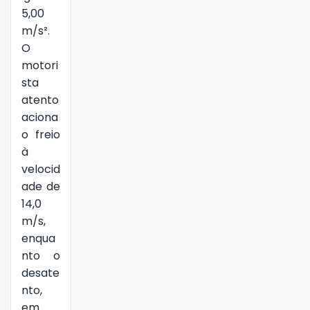
5,00
m/s².
O
motori
sta
atento
aciona
o freio
à
velocid
ade de
14,0
m/s,
enqua
nto o
desate
nto,
em