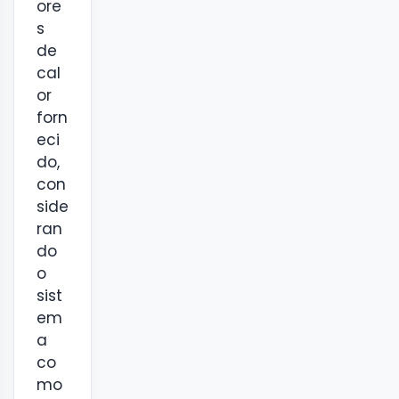
ore
s
de
cal
or
forn
eci
do,
con
side
ran
do
o
sist
em
a
co
mo