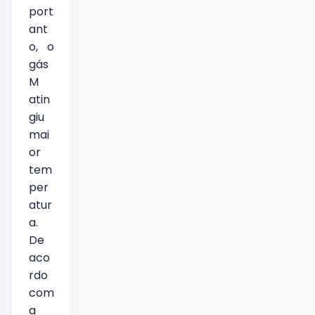
port
ant
o, o
gás
M
atin
giu
mai
or
tem
per
atur
a.
De
aco
rdo
com
a