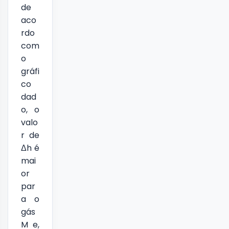
de
aco
rdo
com
o
gráfi
co
dad
o, o
valo
r de
Δh é
mai
or
par
a o
gás
M e,