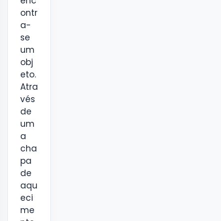
enc
ontr
a-
se
um
obj
eto.
Atra
vés
de
um
a
cha
pa
de
aqu
eci
me