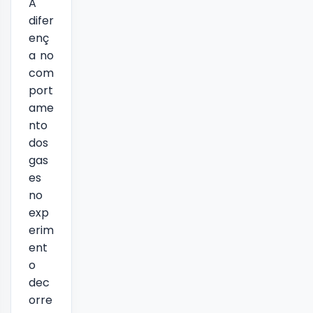
A
difer
enç
a no
com
port
ame
nto
dos
gas
es
no
exp
erim
ent
o
dec
orre