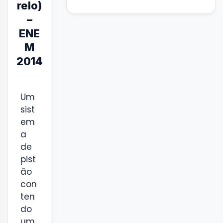
relo)
–
ENE
M
2014
Um
sist
em
a
de
pist
ão
con
ten
do
um