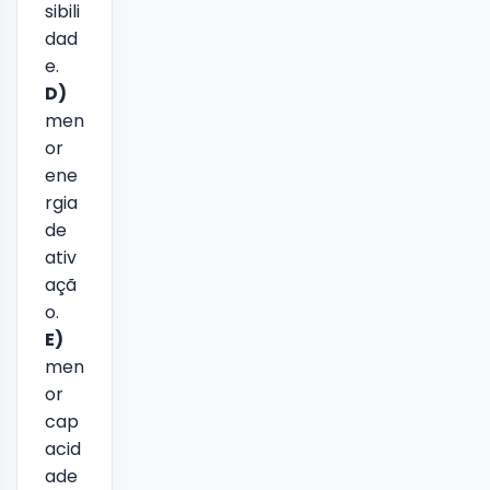
sibili
dad
e.
D)
men
or
ene
rgia
de
ativ
açã
o.
E)
men
or
cap
acid
ade