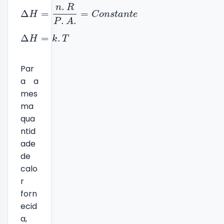
.
n
R
Δ
=
=
H
C
o
n
s
t
a
n
t
e
.
.
P
A
Δ
=
.
H
k
T
Par
a a
mes
ma
qua
ntid
ade
de
calo
r
forn
ecid
a,