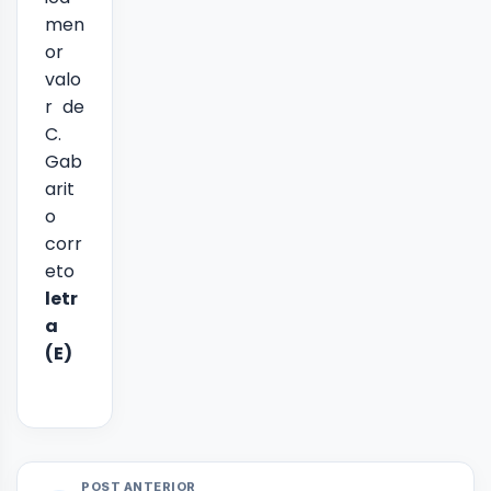
men
or
valo
r de
C.
Gab
arit
o
corr
eto
letr
a
(E)
POST ANTERIOR