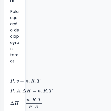
m
Pela
equ
açã
o de
clap
eyro
n,
tem
os:
.
=
.
.
P
v
n
R
T
.
.
Δ
=
.
.
P
A
H
n
R
T
.
.
n
R
T
Δ
=
H
.
.
P
A