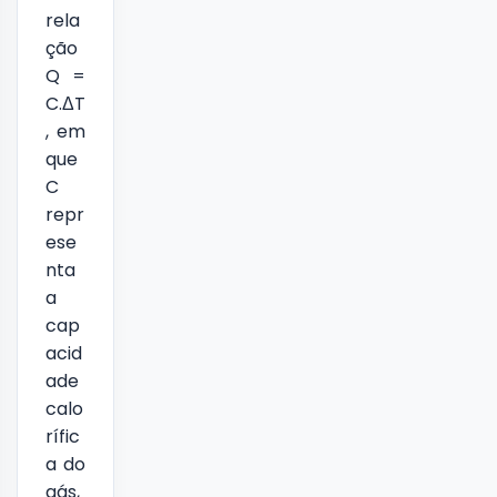
rela
ção
Q =
C.ΔT
, em
que
C
repr
ese
nta
a
cap
acid
ade
calo
rífic
a do
gás,