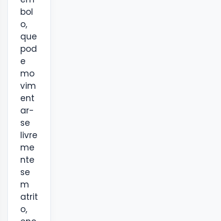
bol
o,
que
pod
e
mo
vim
ent
ar-
se
livre
me
nte
se
m
atrit
o,