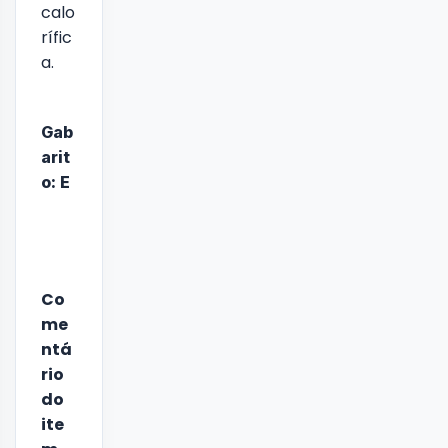
calo
rífic
a.
Gab
arit
o: E
Co
me
ntá
rio
do
ite