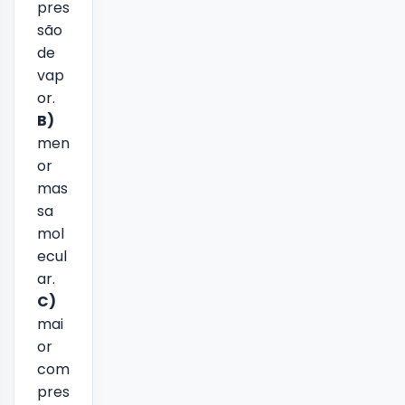
pres
são
de
vap
or.
B)
men
or
mas
sa
mol
ecul
ar.
C)
mai
or
com
pres