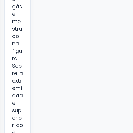
gás
é
mo
stra
do
na
figu
ra.
Sob
re a
extr
emi
dad
e
sup
erio
r do
êm