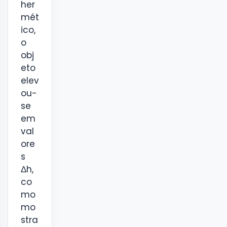
her
mét
ico,
o
obj
eto
elev
ou-
se
em
val
ore
s
Δh,
co
mo
mo
stra