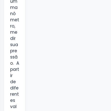
um
ma
nô
met
ro,
me
dir
sua
pre
ssã
o. A
part
ir
de
dife
rent
es
val