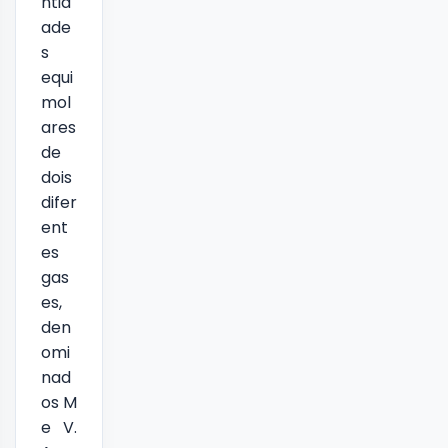
ntid
ade
s
equi
mol
ares
de
dois
difer
ent
es
gas
es,
den
omi
nad
os M
e V.