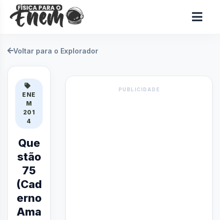
Voltar para o Explorador
PUBLICIDADE
ENE
M
201
4
Que
stão
75
(Cad
erno
Ama