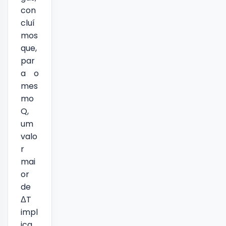
con
cluí
mos
que,
par
a o
mes
mo
Q,
um
valo
r
mai
or
de
ΔT
impl
ica