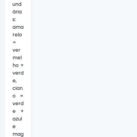
und
ária
s:
ama
relo
=
ver
mel
ho +
verd
e,
cian
o =
verd
e +
azul
e
mag