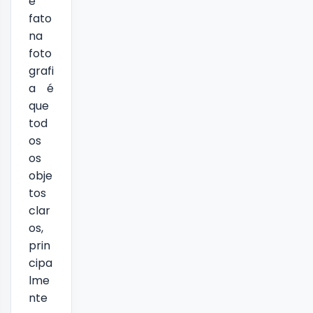
e
fato
na
foto
grafi
a é
que
tod
os
os
obje
tos
clar
os,
prin
cipa
lme
nte