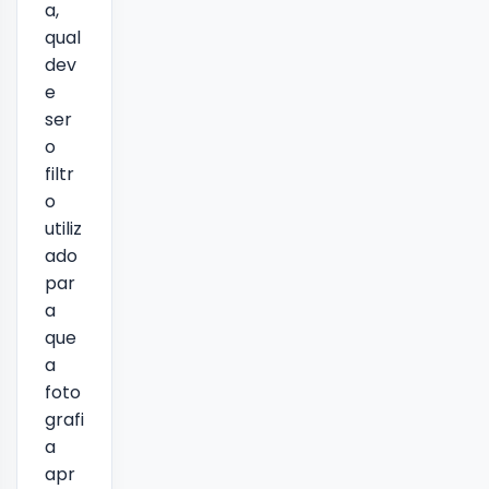
a,
qual
dev
e
ser
o
filtr
o
utiliz
ado
par
a
que
a
foto
grafi
a
apr