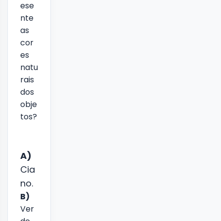
ese
nte
as
cor
es
natu
rais
dos
obje
tos?
A)
Cia
no.
B)
Ver