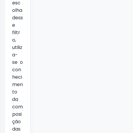
esc
olha
dess
e
filtr
o,
utiliz
a-
se o
con
heci
men
to
da
com
posi
ção
das