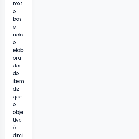
text
o
bas
e,
nele
o
elab
ora
dor
do
item
diz
que
o
obje
tivo
é
dimi