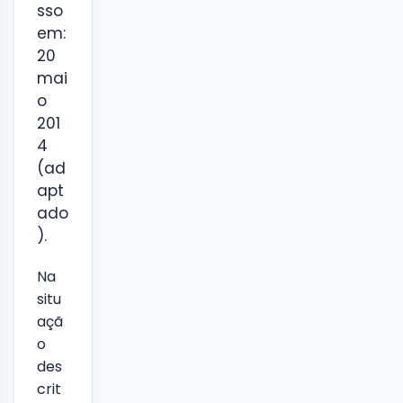
sso
em:
20
mai
o
201
4
(ad
apt
ado
).
Na
situ
açã
o
des
crit