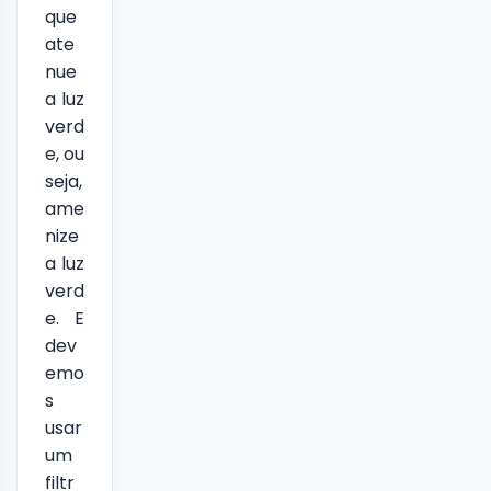
que
ate
nue
a luz
verd
e, ou
seja,
ame
nize
a luz
verd
e. E
dev
emo
s
usar
um
filtr