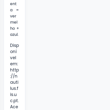
ent
a =
ver
mel
ho +
azul.
Disp
oní
vel
em:
http
://n
auti
lus.f
is.u
c.pt.
Ace