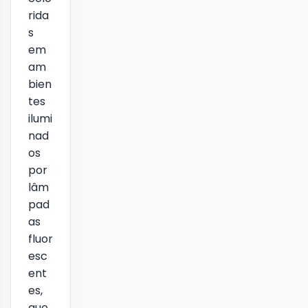
rida
s
em
am
bien
tes
ilumi
nad
os
por
lâm
pad
as
fluor
esc
ent
es,
que