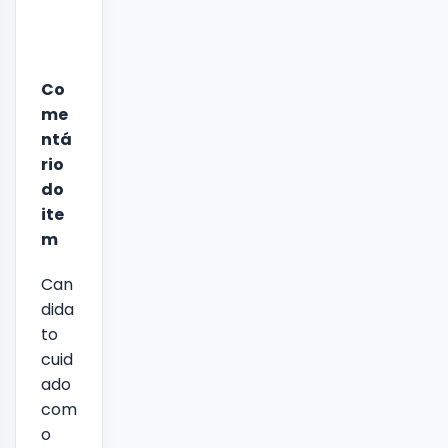
Co
me
ntá
rio
do
ite
m
Can
dida
to
cuid
ado
com
o