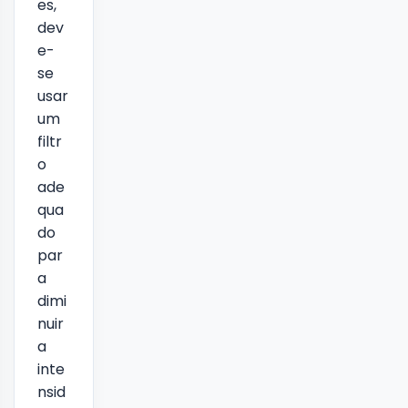
es,
dev
e-
se
usar
um
filtr
o
ade
qua
do
par
a
dimi
nuir
a
inte
nsid