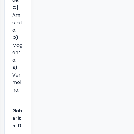
de.
C)
Am
arel
o.
D)
Mag
ent
a.
E)
Ver
mel
ho.
Gab
arit
o: D