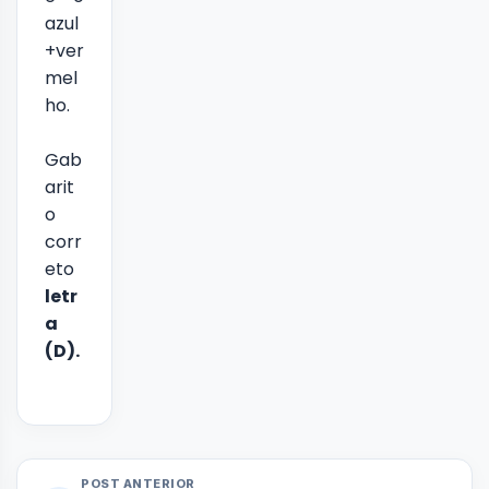
azul
+ver
mel
ho.
Gab
arit
o
corr
eto
letr
a
(D).
POST ANTERIOR