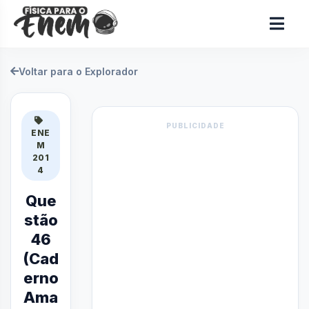
Voltar para o Explorador
PUBLICIDADE
ENE
M
201
4
Que
stão
46
(Cad
erno
Ama