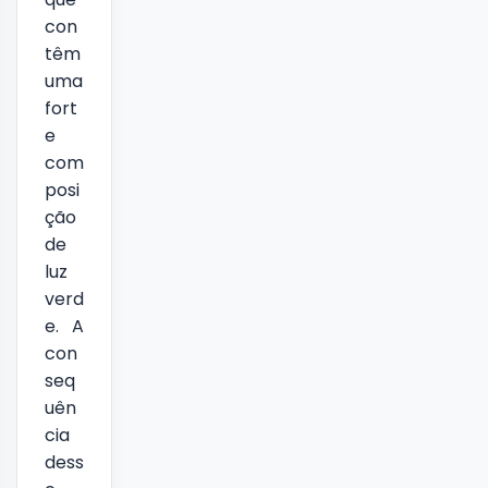
con
têm
uma
fort
e
com
posi
ção
de
luz
verd
e. A
con
seq
uên
cia
dess