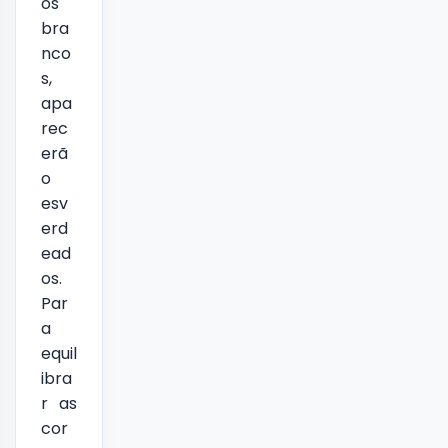
os
bra
nco
s,
apa
rec
erã
o
esv
erd
ead
os.
Par
a
equil
ibra
r as
cor