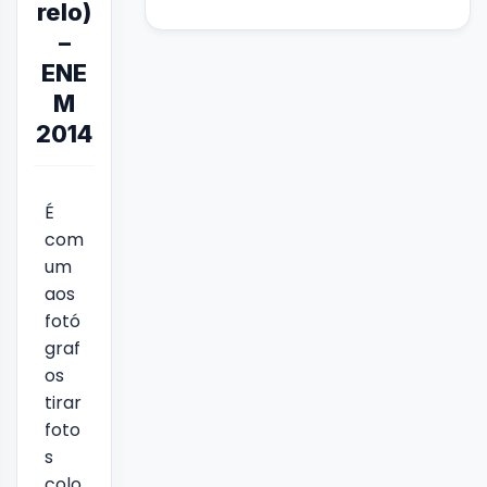
relo)
–
ENE
M
2014
É
com
um
aos
fotó
graf
os
tirar
foto
s
colo