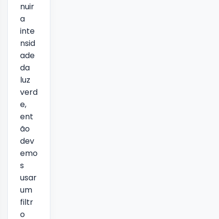
nuir
a
inte
nsid
ade
da
luz
verd
e,
ent
ão
dev
emo
s
usar
um
filtr
o