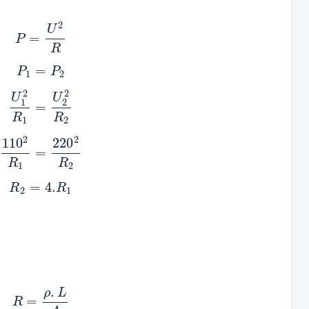
2
U
=
P
R
=
P
P
1
2
2
2
U
U
1
2
=
R
R
1
2
2
2
110
220
=
R
R
1
2
=
4.
R
R
2
1
.
ρ
L
=
R